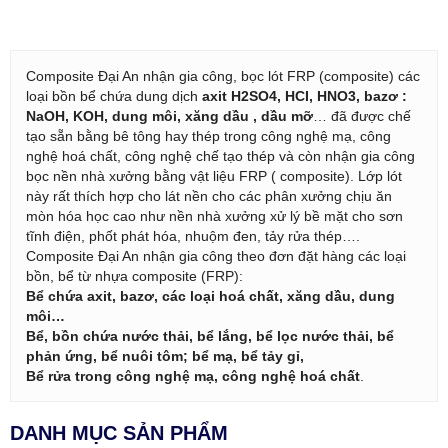
Composite Đại An nhận gia công, bọc lót FRP (composite) các
loại bồn bể chứa dung dịch
axit H2SO4, HCI, HNO3, bazơ :
NaOH, KOH, dung môi, xăng dầu , dầu mỡ
… đã được chế
tạo sẵn bằng bê tông hay thép trong công nghệ mạ, công
nghệ hoá chất, công nghệ chế tạo thép và còn nhận gia công
bọc nền nhà xưởng bằng vật liệu FRP ( composite). Lớp lót
này rất thích hợp cho lát nền cho các phân xưởng chịu ăn
mòn hóa học cao như nền nhà xưởng xử lý bề mặt cho sơn
tĩnh điện, phốt phát hóa, nhuộm đen, tảy rửa thép….
Composite Đại An nhận gia công theo đơn đặt hàng các loại
bồn, bể từ nhựa composite (FRP):
Bể chứa axit, bazơ, các loại hoá chất, xăng dầu, dung
môi…
Bể, bồn chứa nước thải, bể lắng, bể lọc nước thải, bể
phản ứng, bể nuôi tôm; bể mạ, bể tảy gỉ,
Bể rửa trong công nghệ mạ, công nghệ hoá chất
.
DANH MỤC SẢN PHẨM