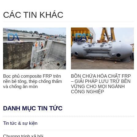
CÁC TIN KHÁC
Bọc phủ composite FRP trên
BỒN CHỨA HÓA CHẤT FRP
nền bê tông, thép chống thấm
– GIẢI PHÁP LƯU TRỮ BỀN
và chống ăn mòn
VỮNG CHO MỌI NGÀNH
CÔNG NGHIỆP
DANH MỤC TIN TỨC
Tin tức & sự kiện
Chương trình xã hội